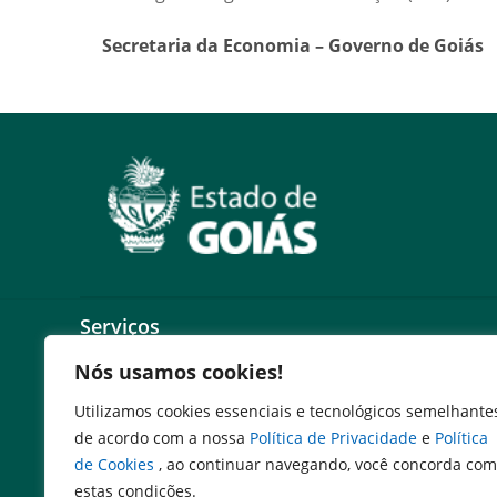
Secretaria da Economia – Governo de Goiás
Serviços
Nós usamos cookies!
Expresso Goiás
Expresso Aplicações
Utilizamos cookies essenciais e tecnológicos semelhante
Expresso Servidor
de acordo com a nossa
Política de Privacidade
e
Política
SEI Governadoria
de Cookies
, ao continuar navegando, você concorda com
Cadastro de Autoridades
estas condições.