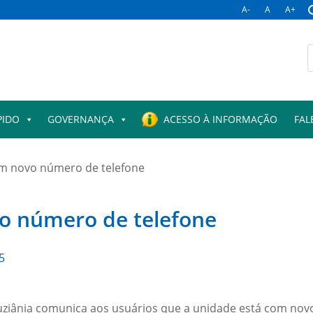
A-
A
A+
PIDO
GOVERNANÇA
ACESSO À INFORMAÇÃO
FAL
em novo número de telefone
vo número de telefone
5
Luziânia comunica aos usuários que a unidade está com nov