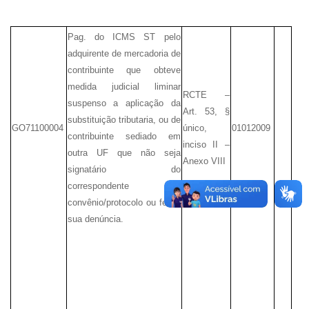
Pag. do ICMS ST pelo
adquirente de mercadoria de
contribuinte que obteve
medida judicial liminar
RCTE –
suspenso a aplicação da
Art. 53, §
substituição tributaria, ou de
GO71100004
único,
01012009
contribuinte sediado em
inciso II –
outra UF que não seja
Anexo VIII
signatário do
correspondente
convênio/protocolo ou fez a
sua denúncia.