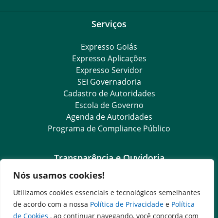
Serviços
Expresso Goiás
Expresso Aplicações
Expresso Servidor
SEI Governadoria
Cadastro de Autoridades
Escola de Governo
Agenda de Autoridades
Programa de Compliance Público
Transparência e Ouvidoria
Nós usamos cookies!
LGPD
Goiás Transparência
Utilizamos cookies essenciais e tecnológicos semelhantes
Dados Abertos Goiás
de acordo com a nossa
Política de Privacidade
e
Política
SIC – Serviço de Informação ao Cidadão
de Cookies
, ao continuar navegando, você concorda com