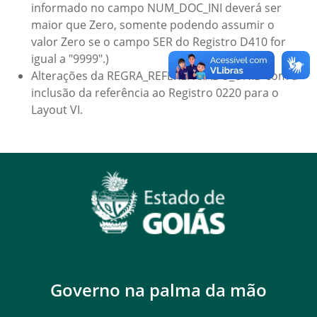
informado no campo NUM_DOC_INI deverá ser
maior que Zero, somente podendo assumir o
valor Zero se o campo SER do Registro D410 for
igual a "9999".)
Alterações da REGRA_REFERENCIADO_UNID com a
inclusão da referência ao Registro 0220 para o
Layout VI.
Governo na palma da mão