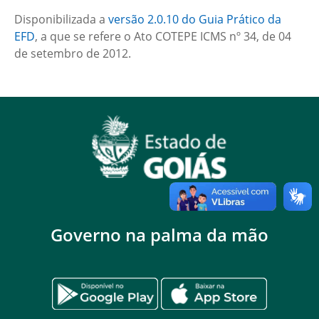
Disponibilizada a
versão 2.0.10 do Guia Prático da
EFD
, a que se refere o Ato COTEPE ICMS nº 34, de 04
de setembro de 2012.
Governo na palma da mão