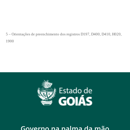
5 – Orientações de preenchimento dos registros D197, D400, D410, H020,
1900
Governo na palma da mão