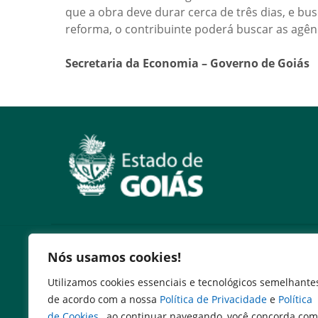
que a obra deve durar cerca de três dias, e bu
reforma, o contribuinte poderá buscar as agên
Secretaria da Economia – Governo de Goiás
Serviços
Nós usamos cookies!
Expresso Goiás
Utilizamos cookies essenciais e tecnológicos semelhante
Expresso Aplicações
de acordo com a nossa
Política de Privacidade
e
Política
Expresso Servidor
de Cookies
, ao continuar navegando, você concorda com