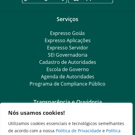
Serviços
Expresso Goiás
Expresso Aplicações
Expresso Servidor
SEI Governadoria
Cadastro de Autoridades
Escola de Governo
Agenda de Autoridades
Programa de Compliance Público
Transparência e Ouvidoria
Nós usamos cookies!
LGPD
Goiás Transparência
Utilizamos cookies essenciais e tecnológicos semelhantes
Dados Abertos Goiás
de acordo com a nossa
Política de Privacidade
e
Política