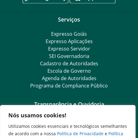
Serviços
Expresso Goiás
Expresso Aplicações
Expresso Servidor
SEI Governadoria
Cadastro de Autoridades
Escola de Governo
Agenda de Autoridades
Programa de Compliance Público
Transparência e Ouvidoria
Nós usamos cookies!
LGPD
Goiás Transparência
Utilizamos cookies essenciais e tecnológicos semelhantes
Dados Abertos Goiás
de acordo com a nossa
Política de Privacidade
e
Política