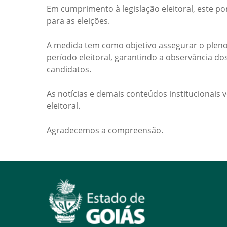
Em cumprimento à legislação eleitoral, este po
para as eleições.
A medida tem como objetivo assegurar o pleno
período eleitoral, garantindo a observância do
candidatos.
As notícias e demais conteúdos institucionais 
eleitoral.
Agradecemos a compreensão.