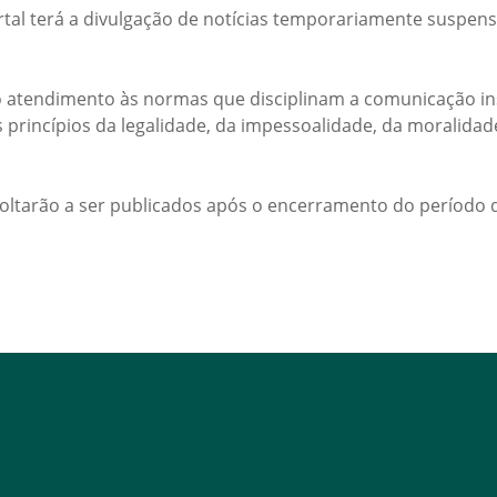
rtal terá a divulgação de notícias temporariamente suspens
 atendimento às normas que disciplinam a comunicação ins
s princípios da legalidade, da impessoalidade, da moralida
voltarão a ser publicados após o encerramento do período d