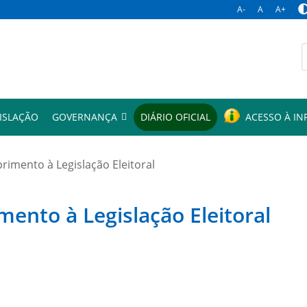
A-
A
A+
p
ISLAÇÃO
GOVERNANÇA
DIÁRIO OFICIAL
ACESSO À I
mento à Legislação Eleitoral
to à Legislação Eleitoral