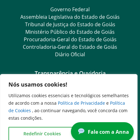
Governo Federal
Assembleia Legislativa do Estado de Goiás
Tribunal de Justiça do Estado de Goiás
Ministério Público do Estado de Goiás
Procuradoria-Geral do Estado de Goiás
Controladoria-Geral do Estado de Goiás
Diário Oficial
Transparência e Ouvidoria
Nós usamos cookies!
LGPD
Goiás Transparência
Utilizamos cookies essenciais e tecnológicos semelhantes
Dados Abertos Goiás
de acordo com a nossa
Política de Privacidade
e
Política
e-SIC – Serviço Eletrônico de Informação ao Cidadão
de Cookies
, ao continuar navegando, você concorda com
SIC – Serviço de Informação ao Cidadão
estas condições.
Ouvidoria Setorial (Expresso)
Fale com a Anna
Ouvidoria Setorial (Presencial)
Redefinir Cookies
Concordo