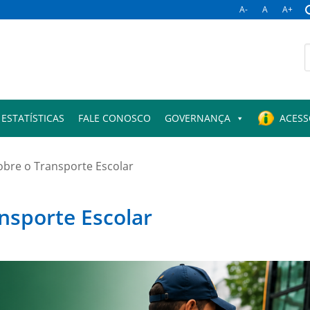
A-
A
A+
B
p
ESTATÍSTICAS
FALE CONOSCO
GOVERNANÇA
ACESS
obre o Transporte Escolar
nsporte Escolar