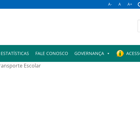
A-
A
A+
B
p
ESTATÍSTICAS
FALE CONOSCO
GOVERNANÇA
ACESS
ransporte Escolar