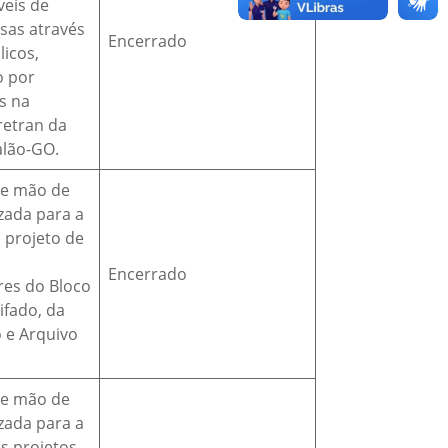
veis de
sas através
Encerrado
licos,
o por
os na
retran da
alão-GO.
de mão de
zada para a
 projeto de
Encerrado
es do Bloco
ifado, da
 e Arquivo
de mão de
zada para a
s projetos