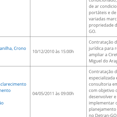
condicionado,
de ar condici
portáteis e de
variadas marc
propriedade d
GO.
Contratação 
lanilha,
Crono
jurídica para 
10/12/2010 às 15:00h
ampliar a Cire
Miguel do Ara
Contratação 
especializada
sclarecimento
consultoria e
mento
com objetivo 
04/05/2011 às 09:00h
desenvolver e
ão
implementar 
planejamento 
no Detran-GO