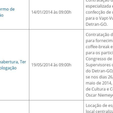
Contratação 
especializada
ermo de
14/01/2014 às 09:00h
confecção de 
ão
para o Vapt-V
Detran-GO.
Contratação 
para fornecim
coffee-break 
para os partic
Congresso de
eabertura,
Ter
19/05/2014 às 09:00h
Supervisores 
ologação
do Detran-GO, 
se nos dias 26
maio de 2014,
de Cultura e 
Oscar Niemey
Locação de e
local centrali