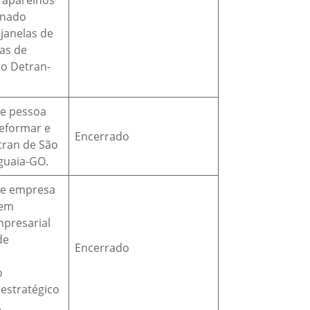
 aparelhos
onado
 janelas de
as de
o Detran-
de pessoa
reformar e
Encerrado
tran de São
guaia-GO.
de empresa
 em
mpresarial
de
Encerrado
o
estratégico
.