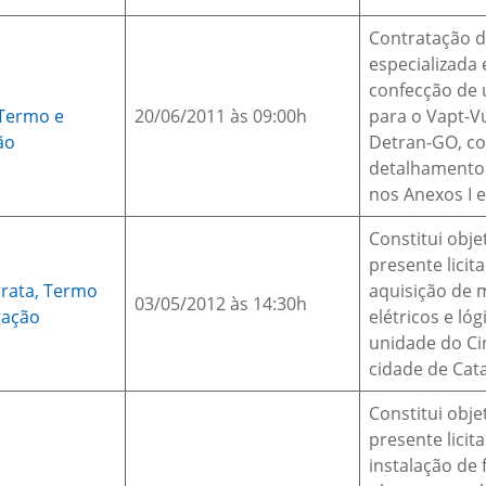
Contratação 
especializada
confecção de 
Termo e
20/06/2011 às 09:00h
para o Vapt-V
ão
Detran-GO, c
detalhamento
nos Anexos I e 
Constitui obje
presente licit
rrata,
Termo
aquisição de 
03/05/2012 às 14:30h
gação
elétricos e lóg
unidade do Ci
cidade de Cat
Constitui obje
presente licit
instalação de