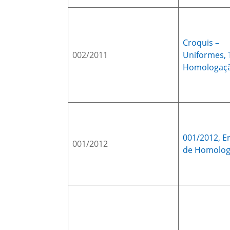
Croquis –
002/2011
Uniformes,
Homologaç
001/2012,
E
001/2012
de Homolo