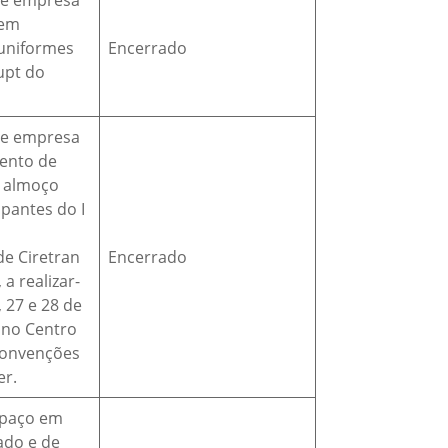
de empresa
 em
uniformes
Encerrado
upt do
de empresa
ento de
e almoço
ipantes do I
de Ciretran
Encerrado
a realizar-
, 27 e 28 de
 no Centro
Convenções
er.
spaço em
zado e de