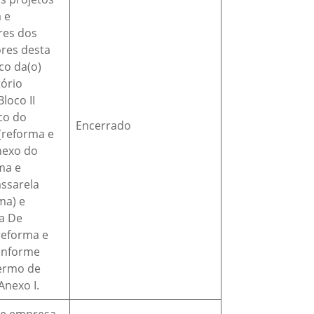
 e
es dos
ores desta
co da(o)
tório
loco II
co do
Encerrado
(reforma e
nexo do
rma e
assarela
ma) e
a De
reforma e
onforme
termo de
Anexo I.