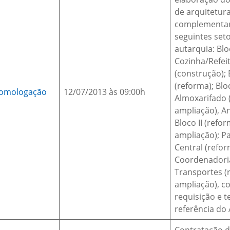
de arquitetura
complementar
seguintes set
autarquia: Blo
Cozinha/Refei
(construção); B
(reforma); Blo
omologação
12/07/2013 às 09:00h
Almoxarifado 
ampliação), A
Bloco II (refo
ampliação); P
Central (refor
Coordenadori
Transportes (
ampliação), c
requisição e 
referência do 