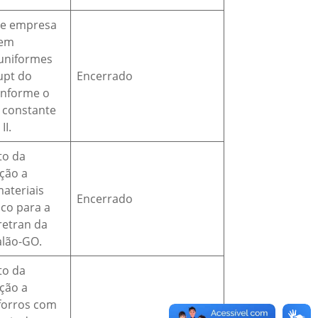
de empresa
 em
uniformes
upt do
Encerrado
onforme o
 constante
II.
to da
ação a
materiais
Encerrado
ico para a
retran da
alão-GO.
to da
ação a
 forros com