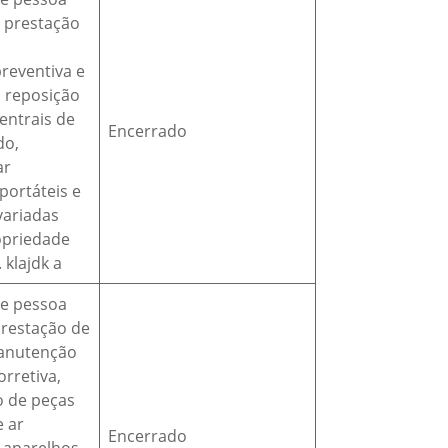
a prestação
reventiva e
m reposição
entrais de
Encerrado
do,
ar
portáteis e
variadas
opriedade
 klajdk a
de pessoa
prestação de
manutenção
orretiva,
o de peças
e ar
Encerrado