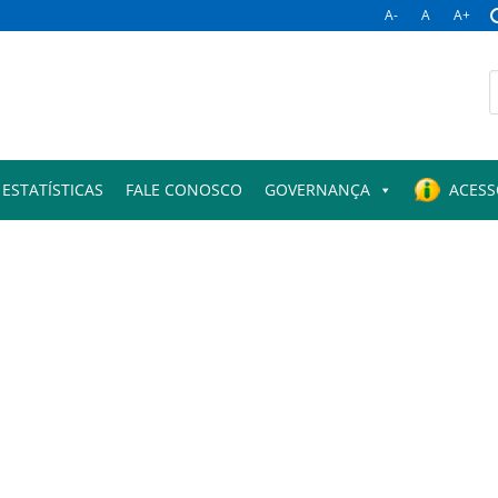
A-
A
A+
B
p
ESTATÍSTICAS
FALE CONOSCO
GOVERNANÇA
ACESS