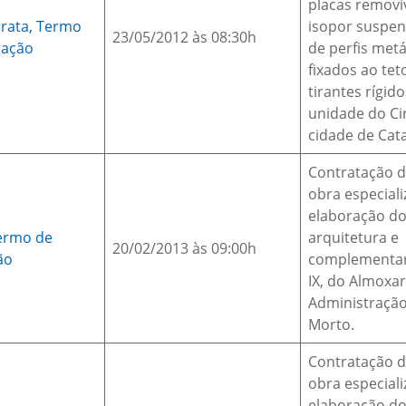
placas removí
rrata,
Termo
isopor suspen
23/05/2012 às 08:30h
gação
de perfis metá
fixados ao tet
tirantes rígid
unidade do Ci
cidade de Cat
Contratação 
obra especiali
elaboração do
ermo de
arquitetura e
20/02/2013 às 09:00h
ão
complementar
IX, do Almoxar
Administração
Morto.
Contratação 
obra especiali
elaboração do