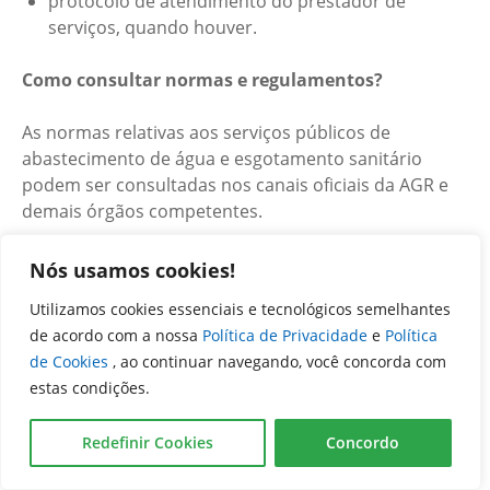
protocolo de atendimento do prestador de
serviços, quando houver.
Como consultar normas e regulamentos?
As normas relativas aos serviços públicos de
abastecimento de água e esgotamento sanitário
podem ser consultadas nos canais oficiais da AGR e
demais órgãos competentes.
Entre os principais normativos aplicáveis estão:
Nós usamos cookies!
Utilizamos cookies essenciais e tecnológicos semelhantes
Lei Federal nº 11.445/2007;
de acordo com a nossa
Política de Privacidade
e
Política
Lei Federal nº 12.527/2011;
de Cookies
, ao continuar navegando, você concorda com
Lei Estadual nº 14.939/2004;
estas condições.
Lei Estadual nº 18.025/2013;
Resoluções Normativas da AGR; e
Redefinir Cookies
Concordo
Lei Estadual nº 23.988/2025.