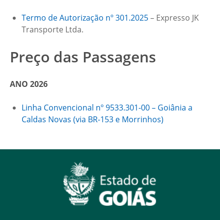
Termo de Autorização nº 301.2025
– Expresso JK
Transporte Ltda.
Preço das Passagens
ANO 2026
Linha Convencional nº 9533.301-00 – Goiânia a
Caldas Novas (via BR-153 e Morrinhos)