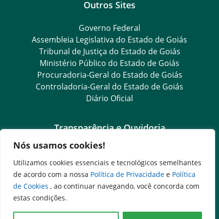
Outros Sites
Governo Federal
Assembleia Legislativa do Estado de Goiás
Tribunal de Justiça do Estado de Goiás
Ministério Público do Estado de Goiás
Procuradoria-Geral do Estado de Goiás
Controladoria-Geral do Estado de Goiás
Diário Oficial
Transparência e Ouvidoria
Nós usamos cookies!
LGPD
Goiás Transparência
Utilizamos cookies essenciais e tecnológicos semelhantes
Dados Abertos Goiás
de acordo com a nossa
Política de Privacidade
e
Política
SIC – Serviço de Informação ao Cidadão
de Cookies
, ao continuar navegando, você concorda com
e-SIC – Serviço Eletrônico de Informação ao Cidadão
estas condições.
Ouvidoria Setorial (Expresso)