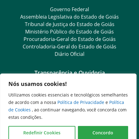
Governo Federal
Assembleia Legislativa do Estado de Goiás
Tribunal de Justiça do Estado de Goiás
Ministério Público do Estado de Goiás
Procuradoria-Geral do Estado de Goiás
Controladoria-Geral do Estado de Goiás
Diário Oficial
Transparência e Ouvidoria
Nós usamos cookies!
LGPD
Goiás Transparência
Utilizamos cookies essenciais e tecnológicos semelhantes
Dados Abertos Goiás
de acordo com a nossa
Política de Privacidade
e
Política
SIC – Serviço de Informação ao Cidadão
de Cookies
, ao continuar navegando, você concorda com
e-SIC – Serviço Eletrônico de Informação ao Cidadão
estas condições.
Ouvidoria Setorial (Expresso)
Ouvidoria Setorial (Presencial)
Redefinir Cookies
Concordo