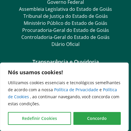
Governo Federal
Assembleia Legislativa do Estado de Goiás
Tribunal de Justiça do Estado de Goiás
Ministério Público do Estado de Goiás
Procuradoria-Geral do Estado de Goiás
Controladoria-Geral do Estado de Goiás
Diário Oficial
Transparência e Ouvidoria
Nós usamos cookies!
LGPD
Goiás Transparência
Utilizamos cookies essenciais e tecnológicos semelhantes
Dados Abertos Goiás
de acordo com a nossa
Política de Privacidade
e
Política
SIC – Serviço de Informação ao Cidadão
de Cookies
, ao continuar navegando, você concorda com
e-SIC – Serviço Eletrônico de Informação ao Cidadão
estas condições.
Ouvidoria Setorial (Expresso)
Ouvidoria Setorial (Presencial)
Redefinir Cookies
Concordo