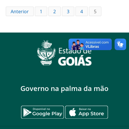
Anterior
1
2
3
4
5
Governo na palma da mão