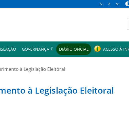
A-
A
A+
p
ISLAÇÃO
GOVERNANÇA
DIÁRIO OFICIAL
ACESSO À I
mento à Legislação Eleitoral
to à Legislação Eleitoral