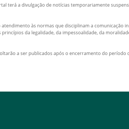
rtal terá a divulgação de notícias temporariamente suspens
 atendimento às normas que disciplinam a comunicação ins
s princípios da legalidade, da impessoalidade, da moralida
voltarão a ser publicados após o encerramento do período d