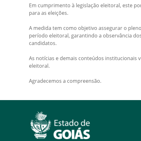
Em cumprimento à legislação eleitoral, este po
para as eleições.
A medida tem como objetivo assegurar o pleno
período eleitoral, garantindo a observância do
candidatos.
As notícias e demais conteúdos institucionais 
eleitoral.
Agradecemos a compreensão.