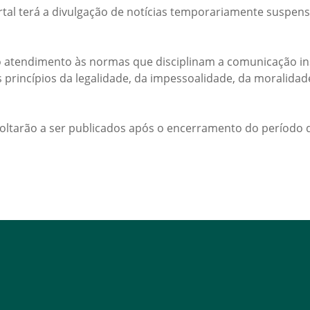
rtal terá a divulgação de notícias temporariamente suspens
 atendimento às normas que disciplinam a comunicação ins
s princípios da legalidade, da impessoalidade, da moralida
voltarão a ser publicados após o encerramento do período d