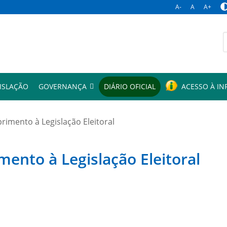
A-
A
A+
p
ISLAÇÃO
GOVERNANÇA
DIÁRIO OFICIAL
ACESSO À I
mento à Legislação Eleitoral
to à Legislação Eleitoral