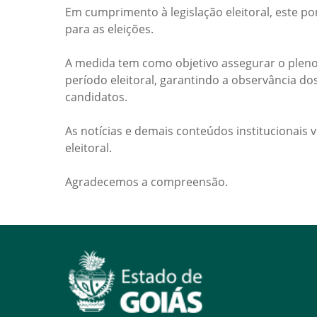
Em cumprimento à legislação eleitoral, este po
para as eleições.
A medida tem como objetivo assegurar o pleno
período eleitoral, garantindo a observância do
candidatos.
As notícias e demais conteúdos institucionais 
eleitoral.
Agradecemos a compreensão.