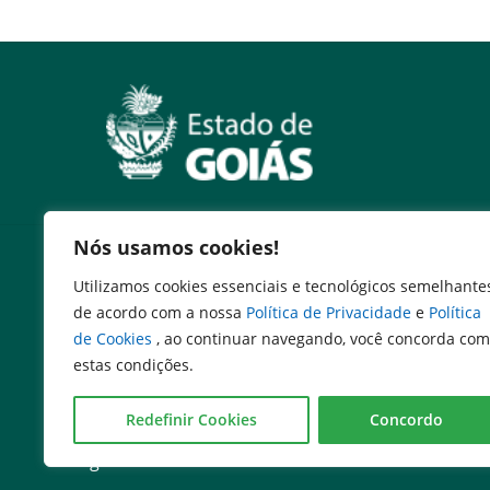
Nós usamos cookies!
Serviços
Utilizamos cookies essenciais e tecnológicos semelhante
Expresso Goiás
de acordo com a nossa
Política de Privacidade
e
Política
Expresso Aplicações
de Cookies
, ao continuar navegando, você concorda com
Expresso Servidor
estas condições.
SEI Governadoria
Cadastro de Autoridades
Redefinir Cookies
Concordo
Escola de Governo
Agenda de Autoridades