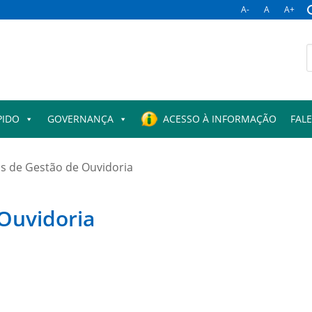
A-
A
A+
B
p
PIDO
GOVERNANÇA
ACESSO À INFORMAÇÃO
FAL
os de Gestão de Ouvidoria
 Ouvidoria