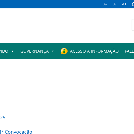
A-
A
A+
B
p
PIDO
GOVERNANÇA
ACESSO À INFORMAÇÃO
FAL
025
 1ª Convocação