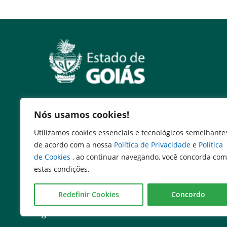
Nós usamos cookies!
Serviços
Utilizamos cookies essenciais e tecnológicos semelhante
Expresso Goiás
de acordo com a nossa
Política de Privacidade
e
Política
Expresso Aplicações
de Cookies
, ao continuar navegando, você concorda com
Expresso Servidor
estas condições.
SEI Governadoria
Cadastro de Autoridades
Redefinir Cookies
Concordo
Escola de Governo
Agenda de Autoridades