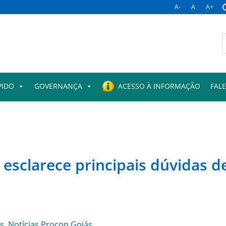
A-
A
A+
B
p
PIDO
GOVERNANÇA
ACESSO À INFORMAÇÃO
FAL
s esclarece principais dúvidas
s
,
Notícias Procon Goiás