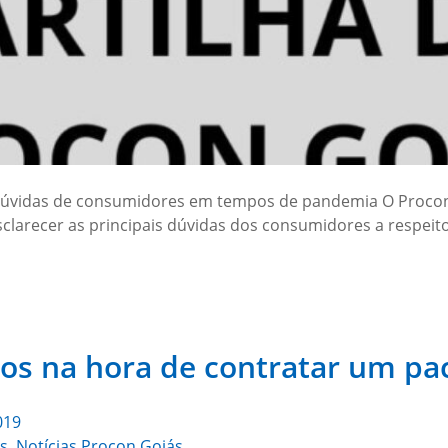
s dúvidas de consumidores em tempos de pandemia O Proco
esclarecer as principais dúvidas dos consumidores a respei
tos na hora de contratar um pa
019
s
,
Notícias Procon Goiás