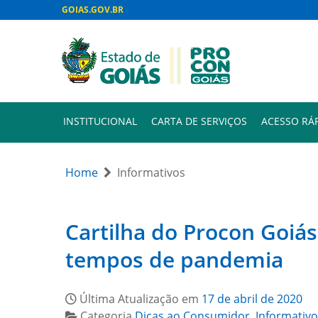
GOIAS.GOV.BR
INSTITUCIONAL
CARTA DE SERVIÇOS
ACESSO RÁ
Home
Informativos
Cartilha do Procon Goiá
tempos de pandemia
Última Atualização em
17 de abril de 2020
Categoria
Dicas ao Consumidor
,
Informativo