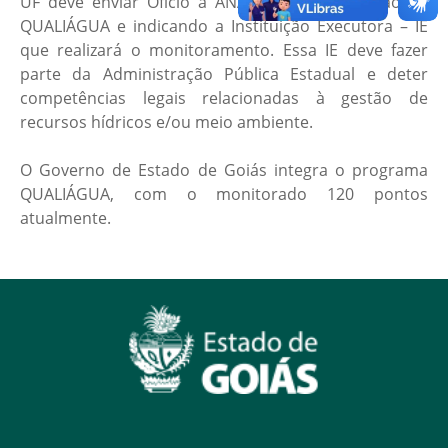
UF deve enviar Ofício à ANA solicitando adesão ao
QUALIÁGUA e indicando a Instituição Executora – IE
que realizará o monitoramento. Essa IE deve fazer
parte da Administração Pública Estadual e deter
competências legais relacionadas à gestão de
recursos hídricos e/ou meio ambiente.
O Governo de Estado de Goiás integra o programa
QUALIÁGUA, com o monitorado 120 pontos
atualmente.