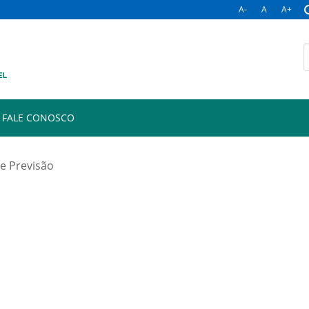
A-
A
A+
B
p
FALE CONOSCO
e Previsão