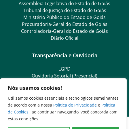
Assembleia Legislativa do Estado de Goiás
Tribunal de Justiça do Estado de Goiás
Ministério Público do Estado de Goiás
Procuradoria-Geral do Estado de Goiás
Controladoria-Geral do Estado de Goiás
Diário Oficial
Transparência e Ouvidoria
LGPD
Ouvidoria Setorial (Presencial)
Goiás Transparente
Nós usamos cookies!
Ouvidoria Geral do Estado
SIC – Serviço de Informação ao Cidadão
Utilizamos cookies essenciais e tecnológicos semelhantes
e-SIC – Serviço Eletrônico de Informação ao Cidadão
de acordo com a nossa
Política de Privacidade
e
Política
de Cookies
, ao continuar navegando, você concorda com
estas condições.