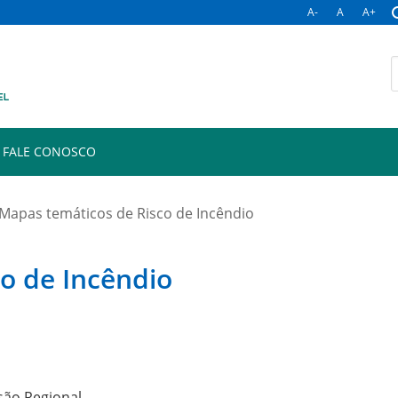
A-
A
A+
B
p
FALE CONOSCO
Mapas temáticos de Risco de Incêndio
o de Incêndio
são Regional