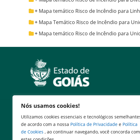
Mapa temático Risco de Incêndio para Lin
Mapa Temático Risco de Incêndio para U
Mapa temático Risco de Incêndio para Un
Nós usamos cookies!
Serviços
Utilizamos cookies essenciais e tecnológicos semelhante
Expresso Goiás
de acordo com a nossa
Política de Privacidade
e
Política
Expresso Aplicações
de Cookies
, ao continuar navegando, você concorda com
Expresso Servidor
estas condições.