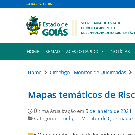
GOIAS.GOV.BR
HOME
SEMAD
ACESSO RÁPIDO
NOTÍCIAS
Home
Cimehgo - Monitor de Queimadas
Mapas temáticos de Risc
Última Atualização em
5 de janeiro de 2024
Categoria
Cimehgo - Monitor de Queimadas
Mapa temático Risco de Incêndio para Divi