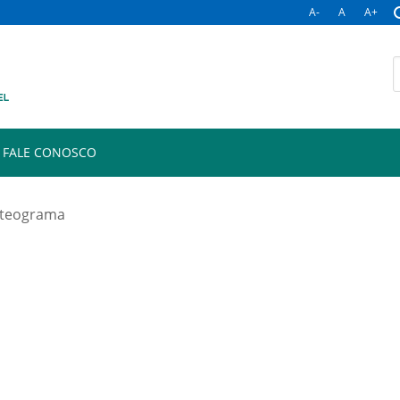
A-
A
A+
B
p
FALE CONOSCO
teograma