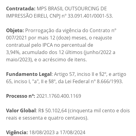
Contratada:
MPS BRASIL OUTSOURCING DE
IMPRESSÃO EIRELI, CNPJ nº 33.091.401/0001-53.
Objeto:
Prorrogação da vigência do Contrato nº
007/2021 por mais 12 (doze) meses, o reajuste
contratual pelo IPCA no percentual de
3,94%, acumulado dos 12 últimos (junho/2022 a
maio/2023), e o acréscimo de itens.
Fundamento Legal
: Artigo 57, inciso II e §2º, e artigo
65, inciso I, "a", II e §8º, da Lei Federal nº 8.666/1993.
Processo nº:
2021.1760.400.1169
Valor Global
: R$ 50.102,64 (cinquenta mil cento e dois
reais e sessenta e quatro centavos).
Vigência:
18/08/2023 a 17/08/2024