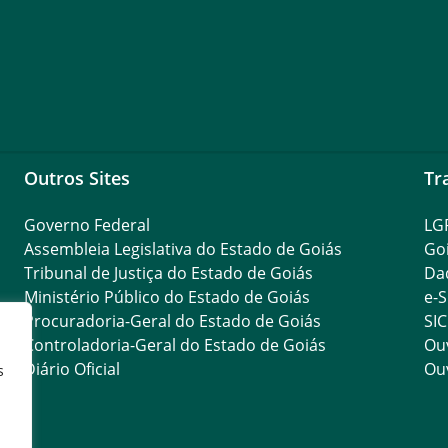
Outros Sites
Tr
Governo Federal
LG
Assembleia Legislativa do Estado de Goiás
Go
Tribunal de Justiça do Estado de Goiás
Da
Ministério Público do Estado de Goiás
e-S
Procuradoria-Geral do Estado de Goiás
SIC
Controladoria-Geral do Estado de Goiás
Ouv
Diário Oficial
Ouv
s