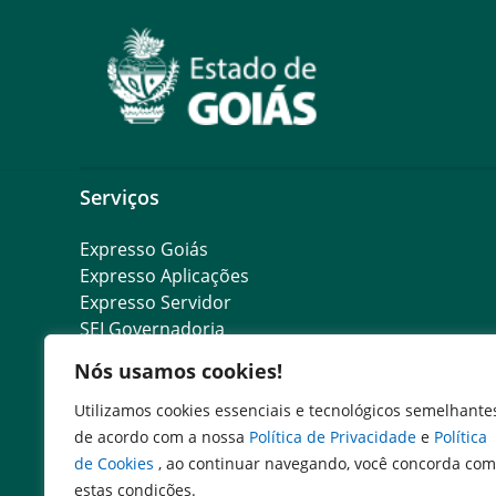
Serviços
Expresso Goiás
Expresso Aplicações
Expresso Servidor
SEI Governadoria
Cadastro de Autoridades
Nós usamos cookies!
Escola de Governo
Agenda de Autoridades
Utilizamos cookies essenciais e tecnológicos semelhante
Emissão de DARE
de acordo com a nossa
Política de Privacidade
e
Política
Consulta DARE pago
de Cookies
, ao continuar navegando, você concorda com
SIC digital
estas condições.