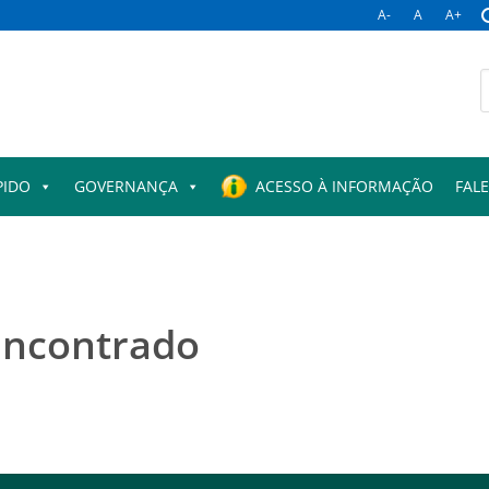
A-
A
A+
B
p
PIDO
GOVERNANÇA
ACESSO À INFORMAÇÃO
FAL
encontrado