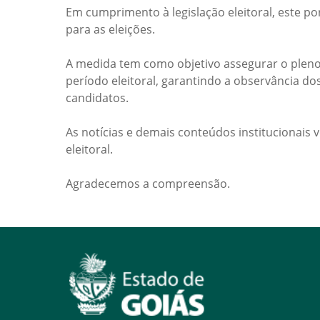
Em cumprimento à legislação eleitoral, este po
para as eleições.
A medida tem como objetivo assegurar o pleno
período eleitoral, garantindo a observância do
candidatos.
As notícias e demais conteúdos institucionais 
eleitoral.
Agradecemos a compreensão.