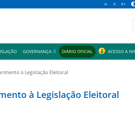
A-
A
A+
p
ISLAÇÃO
GOVERNANÇA
DIÁRIO OFICIAL
ACESSO À I
mento à Legislação Eleitoral
to à Legislação Eleitoral