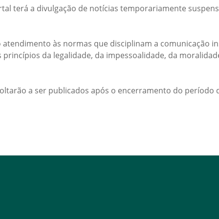
rtal terá a divulgação de notícias temporariamente suspens
 atendimento às normas que disciplinam a comunicação ins
s princípios da legalidade, da impessoalidade, da moralida
voltarão a ser publicados após o encerramento do período d