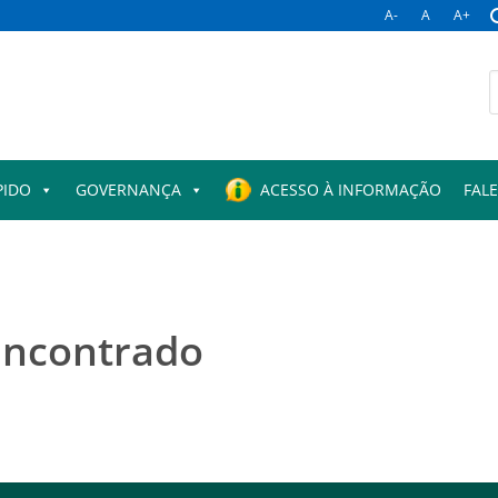
A-
A
A+
B
p
PIDO
GOVERNANÇA
ACESSO À INFORMAÇÃO
FAL
encontrado