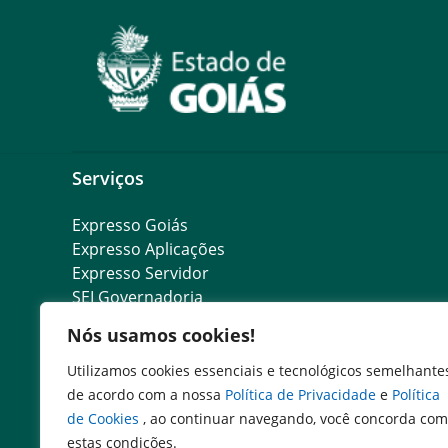
Serviços
Expresso Goiás
Expresso Aplicações
Expresso Servidor
SEI Governadoria
Cadastro de Autoridades
Nós usamos cookies!
Escola de Governo
Agenda de Autoridades
Utilizamos cookies essenciais e tecnológicos semelhante
Emissão de DARE
de acordo com a nossa
Política de Privacidade
e
Política
Consulta DARE pago
de Cookies
, ao continuar navegando, você concorda com
SIC digital
estas condições.