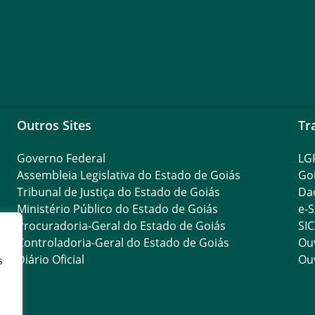
Outros Sites
Tr
Governo Federal
LG
Assembleia Legislativa do Estado de Goiás
Go
Tribunal de Justiça do Estado de Goiás
Da
Ministério Público do Estado de Goiás
e-S
Procuradoria-Geral do Estado de Goiás
SIC
Controladoria-Geral do Estado de Goiás
Ouv
Diário Oficial
Ouv
s