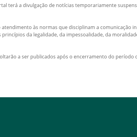
rtal terá a divulgação de notícias temporariamente suspens
 atendimento às normas que disciplinam a comunicação ins
s princípios da legalidade, da impessoalidade, da moralida
voltarão a ser publicados após o encerramento do período d