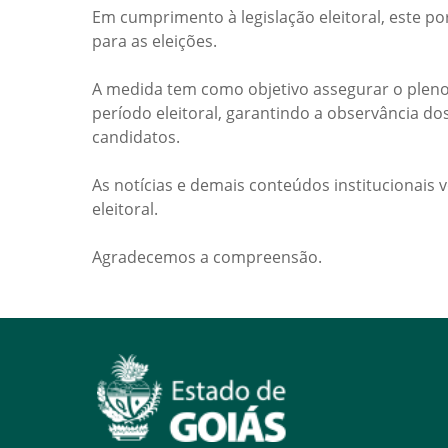
Em cumprimento à legislação eleitoral, este po
para as eleições.
A medida tem como objetivo assegurar o pleno
período eleitoral, garantindo a observância do
candidatos.
As notícias e demais conteúdos institucionais 
eleitoral.
Agradecemos a compreensão.