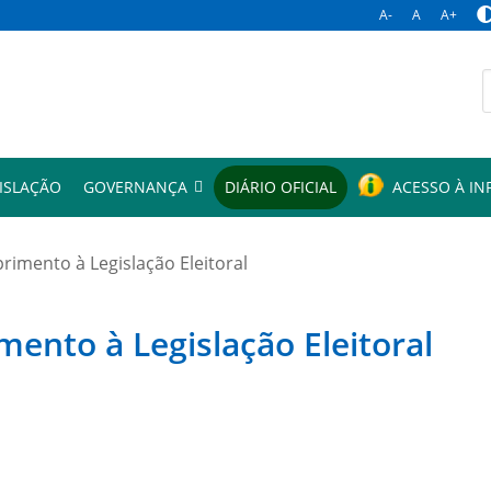
A-
A
A+
p
ISLAÇÃO
GOVERNANÇA
DIÁRIO OFICIAL
ACESSO À I
mento à Legislação Eleitoral
to à Legislação Eleitoral