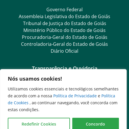
Governo Federal
Assembleia Legislativa do Estado de Goiás
Tribunal de Justiça do Estado de Goiás
Ministério Público do Estado de Goiás
Procuradoria-Geral do Estado de Goiás
Controladoria-Geral do Estado de Goiás
Diário Oficial
Transparência e Ouvidoria
Nós usamos cookies!
LGPD
Goiás Transparência
Utilizamos cookies essenciais e tecnológicos semelhantes
Dados Abertos Goiás
de acordo com a nossa
Política de Privacidade
e
Política
e-SIC – Serviço Eletrônico de Informação ao Cidadão
de Cookies
, ao continuar navegando, você concorda com
SIC – Serviço de Informação ao Cidadão
estas condições.
Ouvidoria Setorial (Expresso)
Ouvidoria Setorial (Presencial)
Redefinir Cookies
Concordo