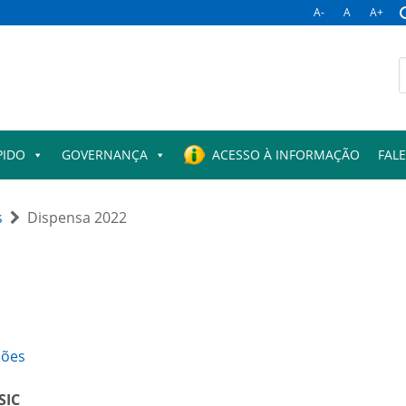
A-
A
A+
B
p
PIDO
GOVERNANÇA
ACESSO À INFORMAÇÃO
FAL
s
Dispensa 2022
ções
SIC