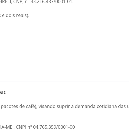
ELI, CNPJ nº 33.216.487/0001-01.
 e dois reais).
SIC
0 pacotes de café), visando suprir a demanda cotidiana das
-ME., CNPJ nº 04.765.359/0001-00