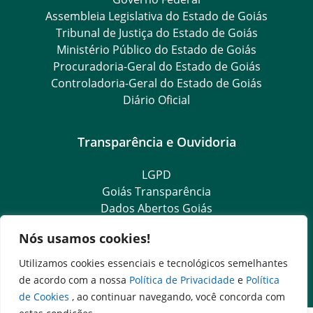
Assembleia Legislativa do Estado de Goiás
Tribunal de Justiça do Estado de Goiás
Ministério Público do Estado de Goiás
Procuradoria-Geral do Estado de Goiás
Controladoria-Geral do Estado de Goiás
Diário Oficial
Transparência e Ouvidoria
LGPD
Goiás Transparência
Dados Abertos Goiás
e-SIC – Serviço Eletrônico de Informação ao Cidadão
Nós usamos cookies!
SIC – Serviço de Informação ao Cidadão
Ouvidoria Setorial (Expresso)
Utilizamos cookies essenciais e tecnológicos semelhantes
Ouvidoria Setorial (Presencial)
de acordo com a nossa
Política de Privacidade
e
Política
de Cookies
, ao continuar navegando, você concorda com