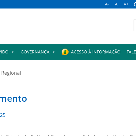
A-
A
A+
B
p
PIDO
GOVERNANÇA
ACESSO À INFORMAÇÃO
FAL
 Regional
imento
025