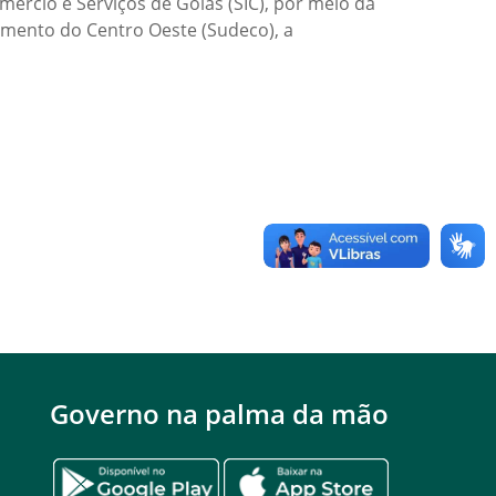
ércio e Serviços de Goiás (SIC), por meio da
mento do Centro Oeste (Sudeco), a
Governo na palma da mão