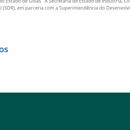
o Estado de Goiás A Secretaria de Estado de Indústria, Com
 (SDR), em parceria com a Superintendência do Desenvolvi
os