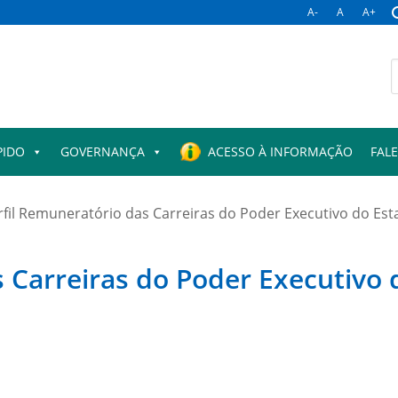
A-
A
A+
B
p
PIDO
GOVERNANÇA
ACESSO À INFORMAÇÃO
FAL
rfil Remuneratório das Carreiras do Poder Executivo do Es
 Carreiras do Poder Executivo 