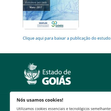
Clique aqui para baixar a publicação do estudo
Nós usamos cookies!
Serviços
Utilizamos cookies essenciais e tecnológicos semelhante