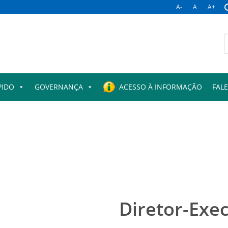
A-
A
A+
PIDO
GOVERNANÇA
ACESSO À INFORMAÇÃO
FAL
Diretor-Exe