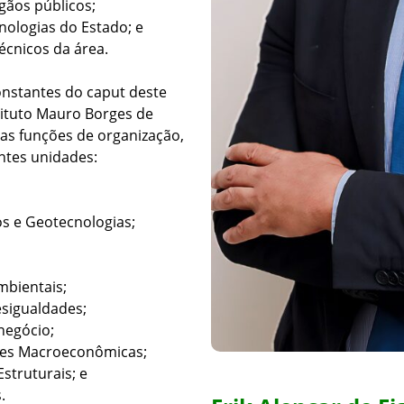
gãos públicos;
cnologias do Estado; e
técnicos da área.
nstantes do caput deste
stituto Mauro Borges de
 as funções de organização,
ntes unidades:
os e Geotecnologias;
mbientais;
esigualdades;
negócio;
ções Macroeconômicas;
struturais; e
.