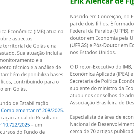
Erik Alencar de F
Nascido em Conceição, no Es
pai de dois filhos. É forma
Federal da Paraíba (UFPB),
tica Econômica (IMB) atua na
doutor em Economia pela Un
sobre aspectos
(UFRGS) e Pós-Doutor em Ec
 territorial de Goiás e na
nos Estados Unidos.
stado. Sua atuação inclui a
 monitoramento e a
O Diretor-Executivo do IMB, 
mento técnico e a análise de
Econômica Aplicada (IPEA) e 
o também disponibiliza bases
Secretaria de Política Econ
áficos, contribuindo para o
suplente do ministro da Eco
o em Goiás.
atuou nos conselhos de adm
Associação Brasileira de D
undo de Estabilização
i Complementar nº 208/2025.
Especialista da área de eco
licação anual do Resultado
Nacional de Desenvolvimento
º 10.722/2025
– um
cerca de 70 artigos publicad
recursos do Fundo de