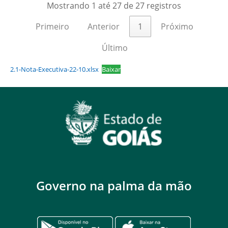
Mostrando 1 até 27 de 27 registros
Primeiro
Anterior
1
Próximo
Último
2.1-Nota-Executiva-22-10.xlsx
Baixar
Governo na palma da mão