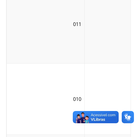
011
010