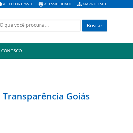
ALTO CONTRASTE
ACESSIBILIDADE
MAPA DO SITE
uscar
or:
E CONOSCO
 Transparência Goiás