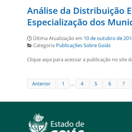
Análise da Distribuição 
Especialização dos Munic
Última Atualização em
10 de outubro de 201
Categoria
Publicações Sobre Goiás
Clique aqui para acessar a publicação no site d
Anterior
1
…
4
5
6
7