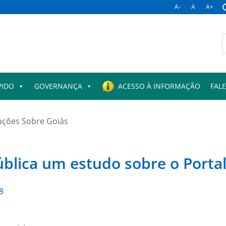
A-
A
A+
B
p
PIDO
GOVERNANÇA
ACESSO À INFORMAÇÃO
FAL
ações Sobre Goiás
blica um estudo sobre o Portal
8