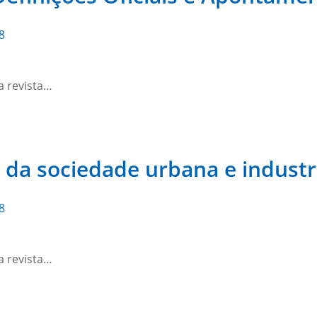
8
a revista…
 da sociedade urbana e industr
8
a revista…