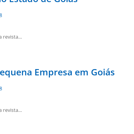
8
a revista…
 Pequena Empresa em Goiás
8
a revista…