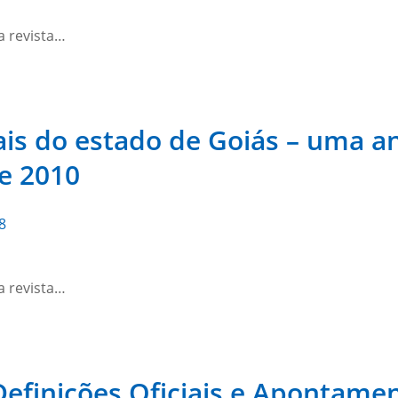
a revista…
ais do estado de Goiás – uma a
e 2010
8
a revista…
Definições Oficiais e Apontame