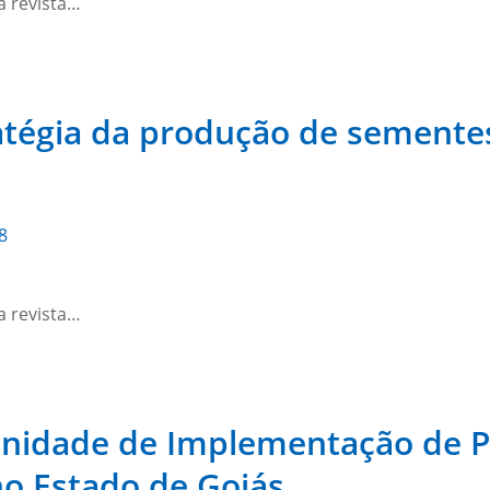
a revista…
atégia da produção de semente
8
a revista…
nidade de Implementação de Pol
no Estado de Goiás