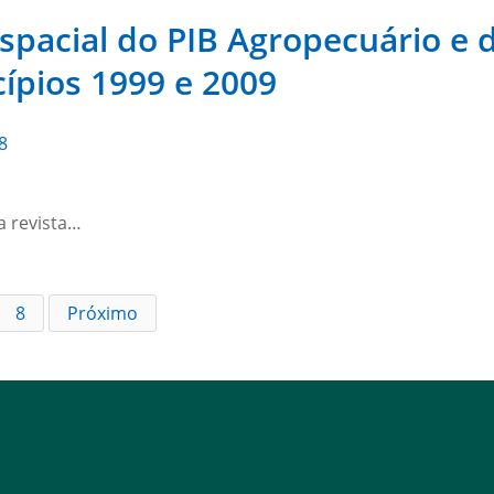
Espacial do PIB Agropecuário e 
ípios 1999 e 2009
8
a revista…
8
Próximo