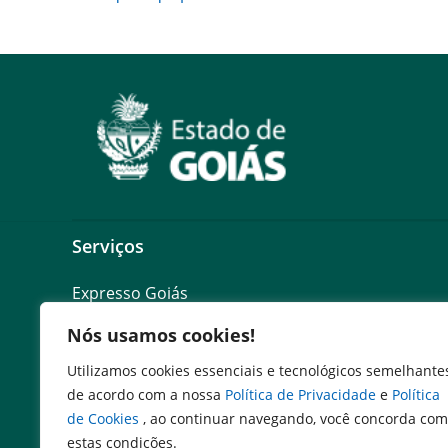
Serviços
Expresso Goiás
Expresso Aplicações
Nós usamos cookies!
Expresso Servidor
SEI Governadoria
Utilizamos cookies essenciais e tecnológicos semelhante
Cadastro de Autoridades
de acordo com a nossa
Política de Privacidade
e
Política
Escola de Governo
de Cookies
, ao continuar navegando, você concorda com
estas condições.