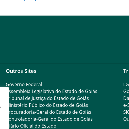
Outros Sites
Tr
Governo Federal
L
Assembleia Legislativa do Estado de Goiás
Go
Tribunal de Justiça do Estado de Goiás
Da
Ministério Público do Estado de Goiás
e-
s
Procuradoria-Geral do Estado de Goiás
SI
Controladoria-Geral do Estado de Goiás
Ou
Diário Oficial do Estado