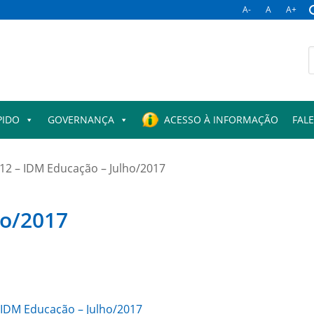
A-
A
A+
B
p
PIDO
GOVERNANÇA
ACESSO À INFORMAÇÃO
FAL
12 – IDM Educação – Julho/2017
ho/2017
– IDM Educação – Julho/2017