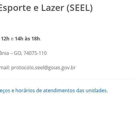
Esporte e Lazer (SEEL)
 12h
e
14h às 18h
.
iânia – GO, 74075-110
ail: protocolo.seel@goias.gov.br
reços e horários de atendimentos das unidades
.