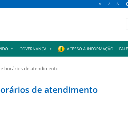
A-
A
A+
B
p
PIDO
GOVERNANÇA
ACESSO À INFORMAÇÃO
FAL
 e horários de atendimento
horários de atendimento