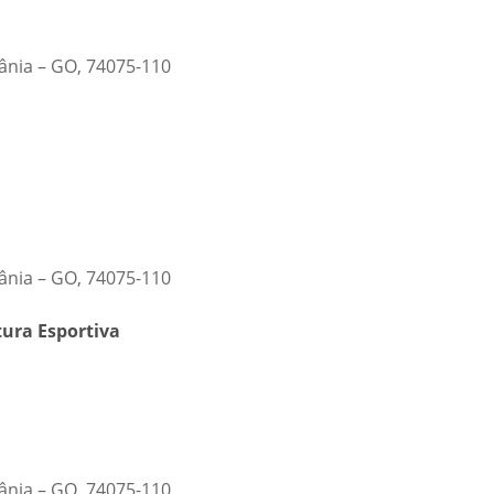
iânia – GO, 74075-110
iânia – GO, 74075-110
tura Esportiva
iânia – GO, 74075-110