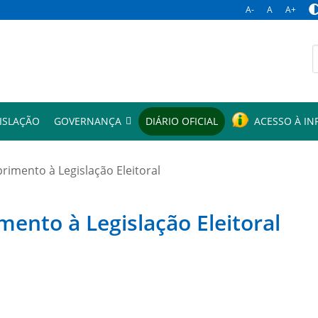
A-
A
A+
p
ISLAÇÃO
GOVERNANÇA
DIÁRIO OFICIAL
ACESSO À I
mento à Legislação Eleitoral
to à Legislação Eleitoral