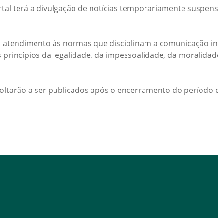
rtal terá a divulgação de notícias temporariamente suspens
 atendimento às normas que disciplinam a comunicação ins
s princípios da legalidade, da impessoalidade, da moralida
voltarão a ser publicados após o encerramento do período d