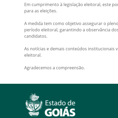
Em cumprimento à legislação eleitoral, este po
para as eleições.
A medida tem como objetivo assegurar o pleno
período eleitoral, garantindo a observância do
candidatos.
As notícias e demais conteúdos institucionais 
eleitoral.
Agradecemos a compreensão.