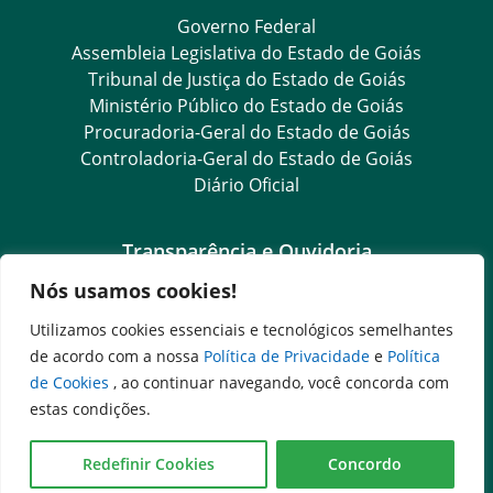
Governo Federal
Assembleia Legislativa do Estado de Goiás
Tribunal de Justiça do Estado de Goiás
Ministério Público do Estado de Goiás
Procuradoria-Geral do Estado de Goiás
Controladoria-Geral do Estado de Goiás
Diário Oficial
Transparência e Ouvidoria
Nós usamos cookies!
LGPD
Goiás Transparência
Utilizamos cookies essenciais e tecnológicos semelhantes
Dados Abertos Goiás
de acordo com a nossa
Política de Privacidade
e
Política
SIC – Serviço de Informação ao Cidadão
de Cookies
, ao continuar navegando, você concorda com
e-SIC – Serviço Eletrônico de Informação ao Cidadão
estas condições.
Ouvidoria Setorial (Expresso)
Ouvidoria Setorial (Presencial)
Redefinir Cookies
Concordo