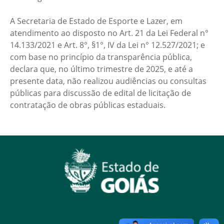
A Secretaria de Estado de Esporte e Lazer, em
atendimento ao disposto no Art. 21 da Lei Federal n°
14.133/2021 e Art. 8°, §1°, IV da Lei n° 12.527/2021; e
com base no princípio da transparência pública,
declara que, no último trimestre de 2025, e até a
presente data, não realizou audiências ou consultas
públicas para discussão de edital de licitação de
contratação de obras públicas estaduais.