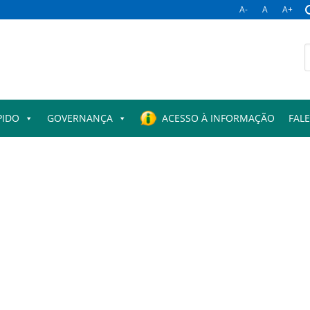
A-
A
A+
B
p
PIDO
GOVERNANÇA
ACESSO À INFORMAÇÃO
FAL