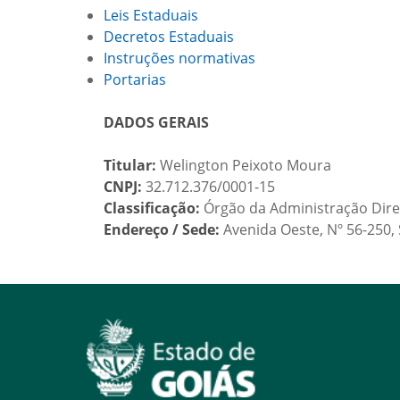
Leis Estaduais
Decretos Estaduais
Instruções normativas
Portarias
DADOS GERAIS
Titular:
Welington Peixoto Moura
CNPJ:
32.712.376/0001-15
Classificação:
Órgão da Administração Dire
Endereço / Sede:
Avenida Oeste, Nº 56-250,