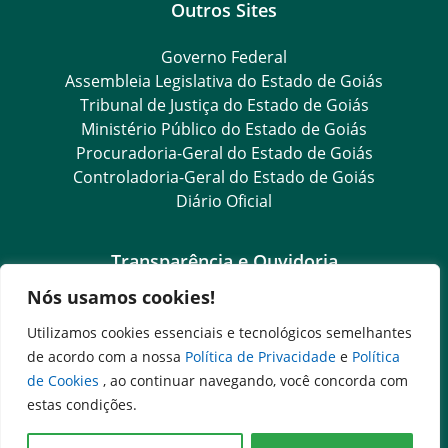
Outros Sites
Governo Federal
Assembleia Legislativa do Estado de Goiás
Tribunal de Justiça do Estado de Goiás
Ministério Público do Estado de Goiás
Procuradoria-Geral do Estado de Goiás
Controladoria-Geral do Estado de Goiás
Diário Oficial
Transparência e Ouvidoria
Nós usamos cookies!
LGPD
Goiás Transparência
Utilizamos cookies essenciais e tecnológicos semelhantes
Dados Abertos Goiás
de acordo com a nossa
Política de Privacidade
e
Política
SIC – Serviço de Informação ao Cidadão
de Cookies
, ao continuar navegando, você concorda com
e-SIC – Serviço Eletrônico de Informação ao Cidadão
estas condições.
Ouvidoria Setorial (Expresso)