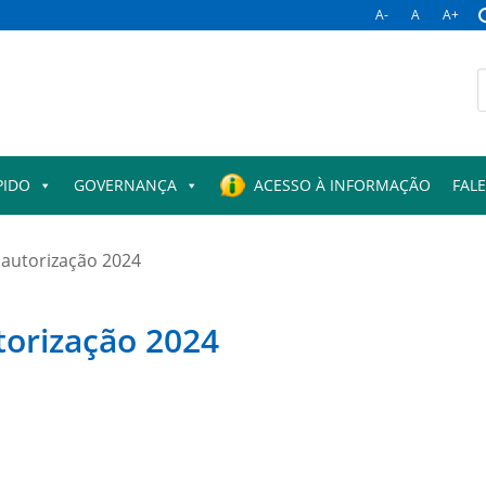
A-
A
A+
B
p
PIDO
GOVERNANÇA
ACESSO À INFORMAÇÃO
FAL
 autorização 2024
torização 2024