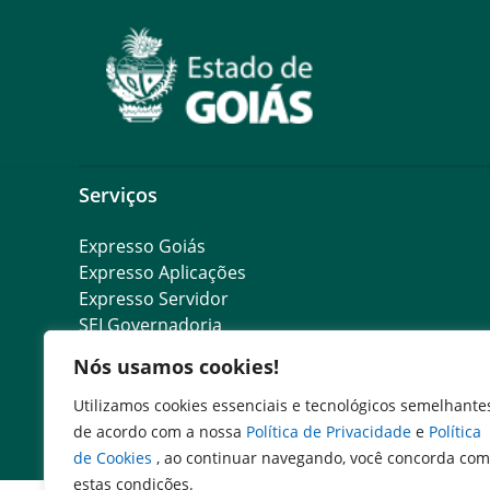
Serviços
Expresso Goiás
Expresso Aplicações
Expresso Servidor
SEI Governadoria
Cadastro de Autoridades
Nós usamos cookies!
Escola de Governo
Agenda de Autoridades
Utilizamos cookies essenciais e tecnológicos semelhante
Programa de Compliance Público
de acordo com a nossa
Política de Privacidade
e
Política
de Cookies
, ao continuar navegando, você concorda com
estas condições.