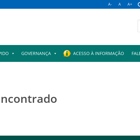
A-
A
A+
PIDO
GOVERNANÇA
ACESSO À INFORMAÇÃO
FAL
encontrado