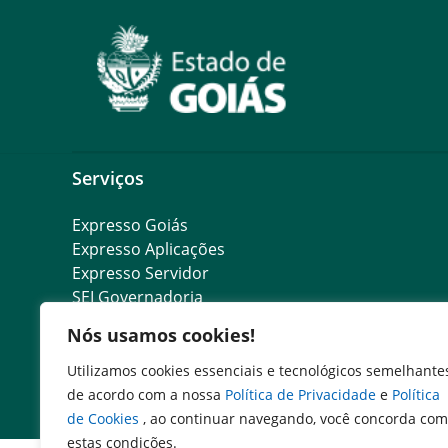
Serviços
Expresso Goiás
Expresso Aplicações
Expresso Servidor
SEI Governadoria
Cadastro de Autoridades
Nós usamos cookies!
Escola de Governo
Agenda de Autoridades
Utilizamos cookies essenciais e tecnológicos semelhante
Programa de Compliance Público
de acordo com a nossa
Política de Privacidade
e
Política
de Cookies
, ao continuar navegando, você concorda com
estas condições.