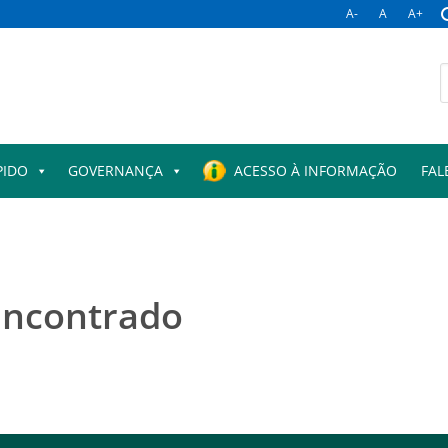
A-
A
A+
PIDO
GOVERNANÇA
ACESSO À INFORMAÇÃO
FAL
encontrado